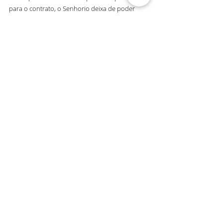
para o contrato, o Senhorio deixa de poder 
opor-se à renovação do contrato nos primeiros 
5 anos após o seu início.
Lei n.º 12/2019, de 12 de fevereiro
.pdf
Fazer download de PDF • 165KB
Lei n.º 13/2019, de 12 de Fevereiro
.pdf
Fazer download de PDF • 208KB
Posts recentes
Ver tudo